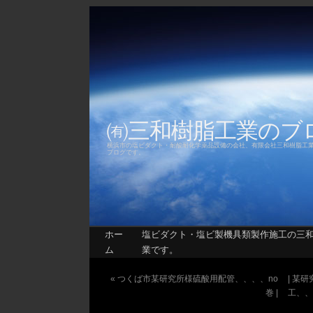
㈲三和樹脂工業の
横浜市の塩ビダクト・耐酸耐化学薬品設備の会社、有限会社三和樹脂工
ブログです。
ホー
塩ビダクト・塩ビ製機具類製作施工の三
ム
業です。
«
つくば市某研究所様硫酸用配管、、、、no
| 某
巻 |
工、、