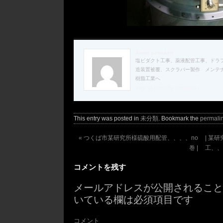
About yamaken
塩ビダクト工事、薬液配管工事、ドラ
造装置被覆、スクラバー製作 メンテ
樹脂工業へ
View all posts by yamaken
»
This entry was posted in
未分類
. Bookmark the
permali
«
つくば市某研究所様硫酸用配管、、、、no
| 某
巻 |
工、、
コメントを残す
メールアドレスが公開されるこ
いている欄は必須項目です
コメント