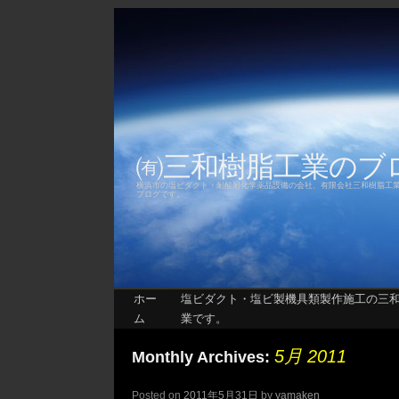
㈲三和樹脂工業の
横浜市の塩ビダクト・耐酸耐化学薬品設備の会社、有限会社三和樹脂工
ブログです。
ホー
塩ビダクト・塩ビ製機具類製作施工の三
ム
業です。
5月 2011
Monthly Archives:
Posted on
2011年5月31日
by
yamaken