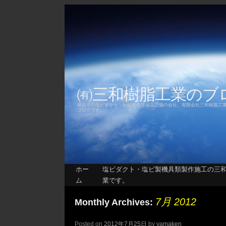
㈲三和樹脂工業の
横浜市の塩ビダクト・耐酸耐化学薬品設備の会社、有限会社三和樹脂工
ブログです。
ホー
塩ビダクト・塩ビ製機具類製作施工の三
ム
業です。
7月 2012
Monthly Archives:
Posted on
2012年7月25日
by
yamaken