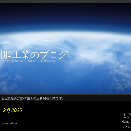
樹脂工業のブログ
耐化学薬品設備の会社、有限会社三和樹脂工業の
・塩ビ製機具類製作施工の三和樹脂工業です。
2月 2026
s:
固定
Home
by
yamaken
塩ビダ