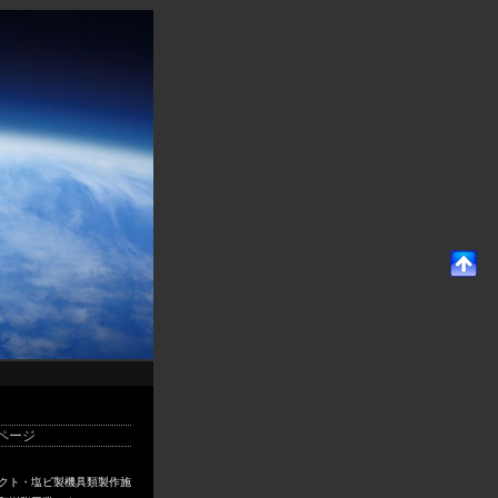
ページ
クト・塩ビ製機具類製作施