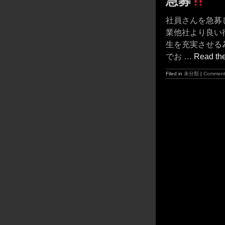
急募
社員さんを急募
業他社より良い
生を充実させる
でお …
Read the 
Filed in
未分類
|
Comment