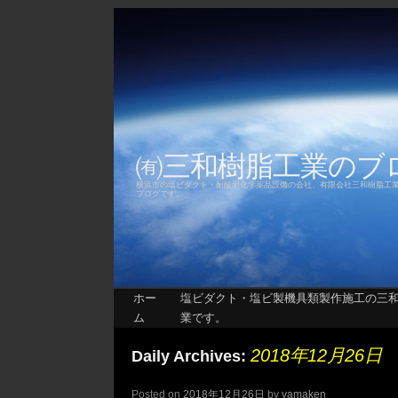
㈲三和樹脂工業の
横浜市の塩ビダクト・耐酸耐化学薬品設備の会社、有限会社三和樹脂工
ブログです。
ホー
塩ビダクト・塩ビ製機具類製作施工の三
ム
業です。
2018年12月26日
Daily Archives:
Posted on
2018年12月26日
by
yamaken